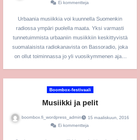
Ei kommentteja
Urbaania musiikkia voi kuunnella Suomenkin
radiossa ympäri puolella maata. Yksi varmasti
tunnetuimmista urbaaniin musiikkiin keskittyvistä
suomalaisista radiokanavista on Bassoradio, joka
on ollut toiminnassa jo yli vuosikymmenen ajan.
Sen perustivat alunperin…
Boombox-festivaali
Musiikki ja pelit
boombox.fi_wordpress_admin
15 maaliskuun, 2016
Ei kommentteja