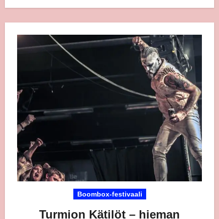
Boombox-festivaali
Turmion Kätilöt – hieman