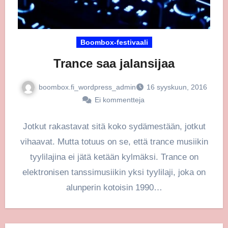
Boombox-festivaali
Trance saa jalansijaa
boombox.fi_wordpress_admin
16 syyskuun, 2016
Ei kommentteja
Jotkut rakastavat sitä koko sydämestään, jotkut
vihaavat. Mutta totuus on se, että trance musiikin
tyylilajina ei jätä ketään kylmäksi. Trance on
elektronisen tanssimusiikin yksi tyylilaji, joka on
alunperin kotoisin 1990…