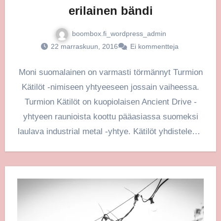
erilainen bändi
boombox.fi_wordpress_admin
22 marraskuun, 2016
Ei kommentteja
Moni suomalainen on varmasti törmännyt Turmion
Kätilöt -nimiseen yhtyeeseen jossain vaiheessa.
Turmion Kätilöt on kuopiolaisen Ancient Drive -
yhtyeen raunioista koottu pääasiassa suomeksi
laulava industrial metal -yhtye. Kätilöt yhdistelevät
musiikissaan metalli-…