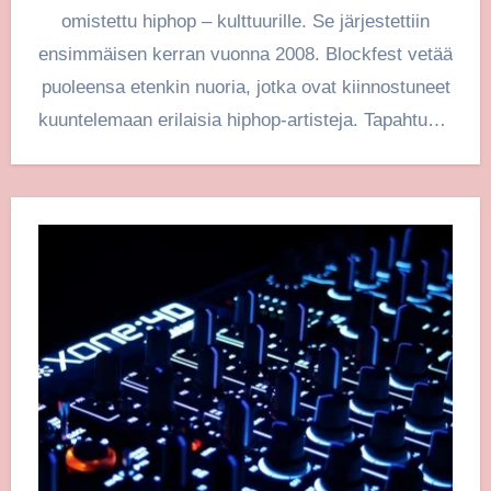
omistettu hiphop – kulttuurille. Se järjestettiin
ensimmäisen kerran vuonna 2008. Blockfest vetää
puoleensa etenkin nuoria, jotka ovat kiinnostuneet
kuuntelemaan erilaisia hiphop-artisteja. Tapahtuma
on ikärajaton,…