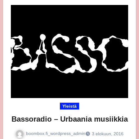
Yleistä
Bassoradio – Urbaania musiikkia
boombox.fi_wordpress_admin
3 elokuun, 2016