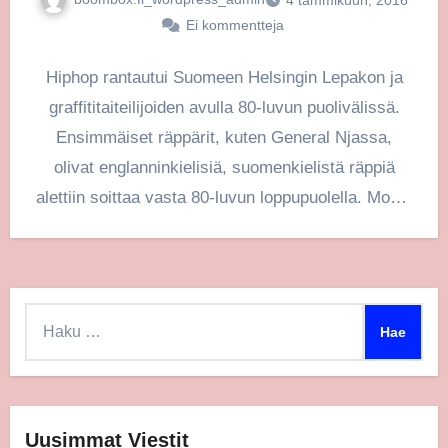
Ei kommentteja
Hiphop rantautui Suomeen Helsingin Lepakon ja
graffititaiteilijoiden avulla 80-luvun puolivälissä.
Ensimmäiset räppärit, kuten General Njassa,
olivat englanninkielisiä, suomenkielistä räppiä
alettiin soittaa vasta 80-luvun loppupuolella. Monet
ensimmäisistä suomenkielisistä räppäreistä, kuten
Raptori…
Haku:
Uusimmat Viestit