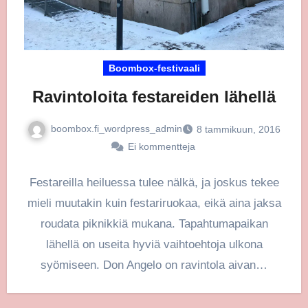
Boombox-festivaali
Ravintoloita festareiden lähellä
boombox.fi_wordpress_admin
8 tammikuun, 2016
Ei kommentteja
Festareilla heiluessa tulee nälkä, ja joskus tekee
mieli muutakin kuin festariruokaa, eikä aina jaksa
roudata piknikkiä mukana. Tapahtumapaikan
lähellä on useita hyviä vaihtoehtoja ulkona
syömiseen. Don Angelo on ravintola aivan…