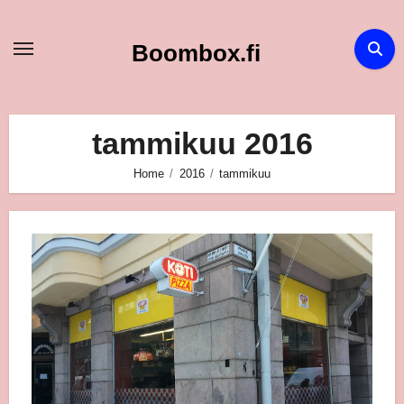
Skip
to
Boombox.fi
content
tammikuu 2016
Home
2016
tammikuu