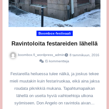
Boombox-festivaali
Ravintoloita festareiden lähellä
boombox.fi_wordpress_admin
8 tammikuun, 2016
Ei kommentteja
Festareilla heiluessa tulee nälkä, ja joskus tekee
mieli muutakin kuin festariruokaa, eikä aina jaksa
roudata piknikkiä mukana. Tapahtumapaikan
lähellä on useita hyviä vaihtoehtoja ulkona
syömiseen. Don Angelo on ravintola aivan…