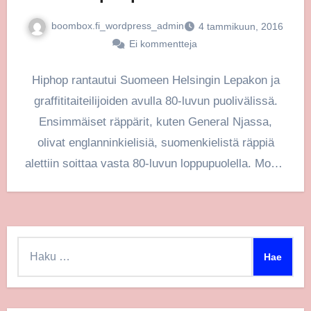
boombox.fi_wordpress_admin
4 tammikuun, 2016
Ei kommentteja
Hiphop rantautui Suomeen Helsingin Lepakon ja
graffititaiteilijoiden avulla 80-luvun puolivälissä.
Ensimmäiset räppärit, kuten General Njassa,
olivat englanninkielisiä, suomenkielistä räppiä
alettiin soittaa vasta 80-luvun loppupuolella. Monet
ensimmäisistä suomenkielisistä räppäreistä, kuten
Raptori…
Haku: