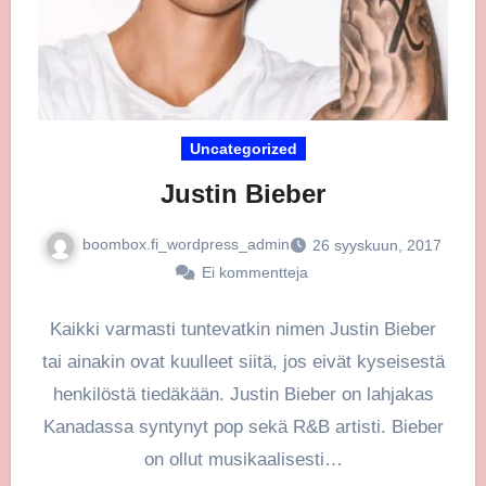
Uncategorized
Justin Bieber
boombox.fi_wordpress_admin
26 syyskuun, 2017
Ei kommentteja
Kaikki varmasti tuntevatkin nimen Justin Bieber
tai ainakin ovat kuulleet siitä, jos eivät kyseisestä
henkilöstä tiedäkään. Justin Bieber on lahjakas
Kanadassa syntynyt pop sekä R&B artisti. Bieber
on ollut musikaalisesti…