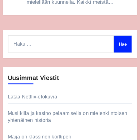
mielellään kuunnella. Kaikki meistä…
Haku:
Uusimmat Viestit
Lataa Netflix-elokuvia
Musiikilla ja kasino pelaamisella on mielenkiintoisen
yhtenäinen historia
Maija on klassinen korttipeli