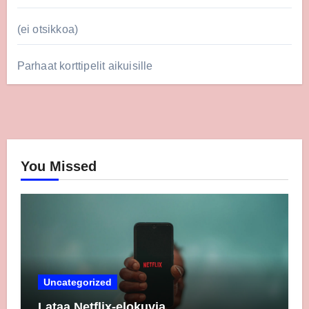
(ei otsikkoa)
Parhaat korttipelit aikuisille
You Missed
Uncategorized
Lataa Netflix-elokuvia