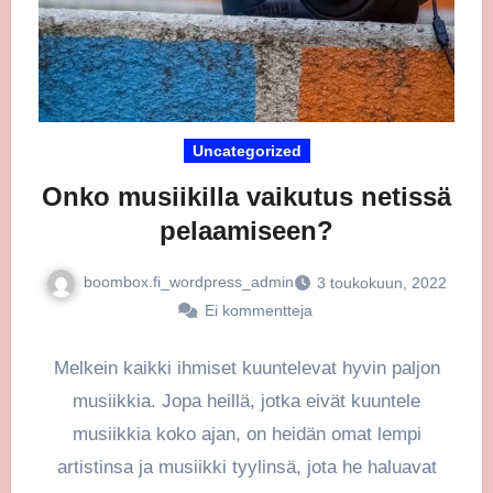
Uncategorized
Onko musiikilla vaikutus netissä
pelaamiseen?
boombox.fi_wordpress_admin
3 toukokuun, 2022
Ei kommentteja
Melkein kaikki ihmiset kuuntelevat hyvin paljon
musiikkia. Jopa heillä, jotka eivät kuuntele
musiikkia koko ajan, on heidän omat lempi
artistinsa ja musiikki tyylinsä, jota he haluavat