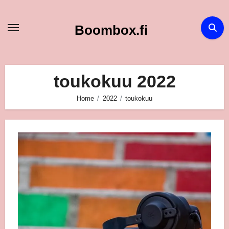
Skip
to
Boombox.fi
content
toukokuu 2022
Home
2022
toukokuu